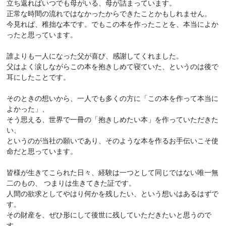
立ち返ればいつでも母がいる、母が詰まっています。
正常な時間の流れではなかったからできたことかもしれません。
今見れば、稚拙な本です。でもこの本を作ったことを、本当によか
ったと思っています。
誰よりも一人になった父が喜び、感謝してくれました。
父はよく涙しながらこの本を抱きしめて寝ていた、というのは後で
耳にしたことです。
そのときの想いから、一人でも多くの方に「この本を作って本当に
よかった」、
そう思える、世界で一冊の「抱きしめたい本」を作っていただきた
い、
というのが当社の願いであり、そのような本を作るお手伝いこそ使
命だと思っています。
皆様が生きてこられた日々、経験は一つとして同じではない唯一無
二のもの、 つまりは生きてきた証です。
人間の欲求としてやはり何かを残したい、という想いはあるはずで
す。
その財産を、ぜひ形にして後世に残していただきたいと思うので
す。