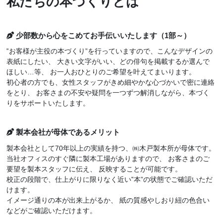
私たちの本づくりとは
少部数から心をこめてお手伝いいたします（1部～）
‟お客様が主役の本づくり”を行っていますので、こんなデザインの
表紙にしたい、 大きい文字がいい、どの俳句を掲載するか選んで
ほしい…等、 お一人おひとりのご希望を叶えてまいります。
初心者の方でも、女性スタッフがきめ細やかな心づかいで密に連絡
をとり、 お客さまの不安や疑問を一つずつ解消しながら、本づく
りをサポートいたします。
製本会社が母体であるメリット
製本会社として70年以上の実績を持つ、㈱木戸製本所が母体です。
当社オフィスのすぐ隣に製本工場がありますので、 お客さまのご
要望を製本スタッフに伝え、 反映することが可能です。
校正の段階で、仕上がりに限りなく近い‟本”の状態でご確認いただ
けます。
イメージ通りの本が出来上がるか、 紙の質感やしおり紐の色合い
などがご確認いただけます。