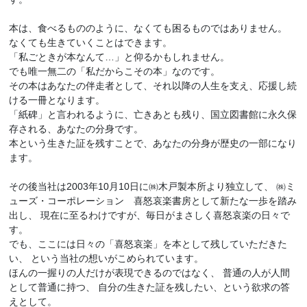
本は、食べるもののように、なくても困るものではありません。
なくても生きていくことはできます。
「私ごときが本なんて…」と仰るかもしれません。
でも唯一無二の「私だからこその本」なのです。
その本はあなたの伴走者として、それ以降の人生を支え、応援し続
ける一冊となります。
「紙碑」と言われるように、亡きあとも残り、国立図書館に永久保
存される、あなたの分身です。
本という生きた証を残すことで、あなたの分身が歴史の一部になり
ます。
その後当社は2003年10月10日に㈱木戸製本所より独立して、 ㈱ミ
ューズ・コーポレーション 喜怒哀楽書房として新たな一歩を踏み
出し、 現在に至るわけですが、毎日がまさしく喜怒哀楽の日々で
す。
でも、ここには日々の「喜怒哀楽」を本として残していただきた
い、 という当社の想いがこめられています。
ほんの一握りの人だけが表現できるのではなく、 普通の人が人間
として普通に持つ、 自分の生きた証を残したい、という欲求の答
えとして。