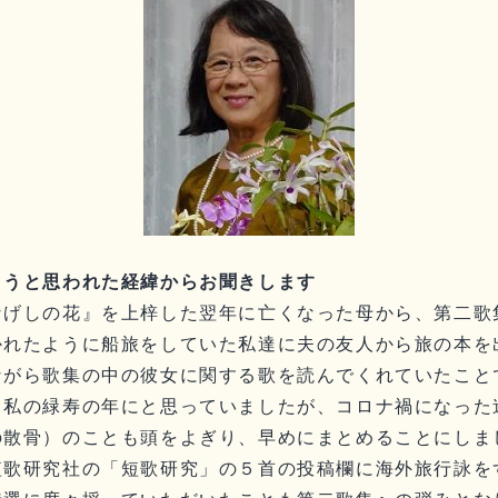
ようと思われた経緯からお聞きします
なげしの花』を上梓した翌年に亡くなった母から、第二歌
かれたように船旅をしていた私達に夫の友人から旅の本を
ながら歌集の中の彼女に関する歌を読んでくれていたこと
と私の緑寿の年にと思っていましたが、コロナ禍になった
の散骨）のことも頭をよぎり、早めにまとめることにしま
短歌研究社の「短歌研究」の５首の投稿欄に海外旅行詠を