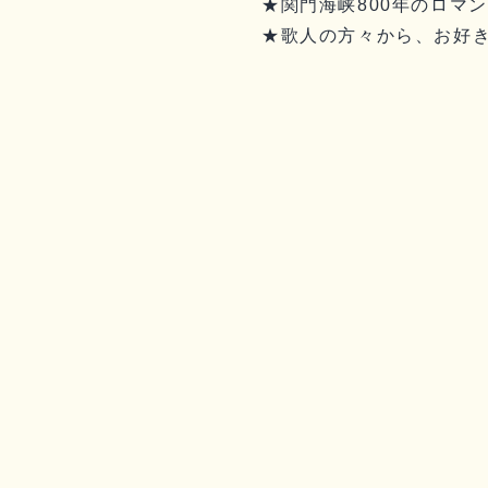
★関門海峡800年のロマ
★歌人の方々から、お好