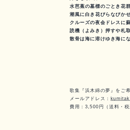
水芭蕉の墓標のごとき花
潮風に白き花びらなびか
クルーズの夜会ドレスに
読機（よみき）押すや札
散骨は海に溶けゆき海に
歌集『浜木綿の夢』をご
メールアドレス：
kumita
費用：3,500円（送料・