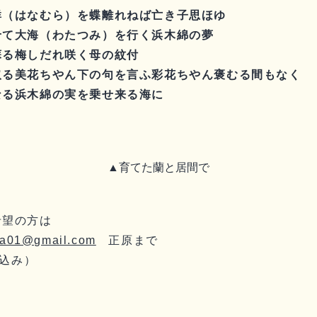
群（はなむら）を蝶離れねば亡き子思ほゆ
せて大海（わたつみ）を行く浜木綿の夢
蘇る梅しだれ咲く母の紋付
取る美花ちやん下の句を言ふ彩花ちやん褒むる間もなく
なる浜木綿の実を乗せ来る海に
▲育てた蘭と居間で
希望の方は
ka01@gmail.com
正原まで
税込み）