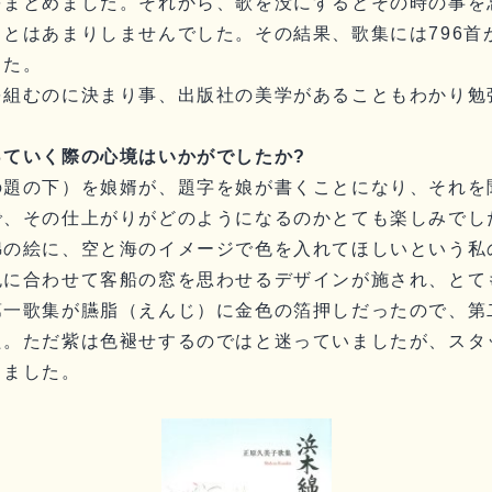
をまとめました。それから、歌を没にするとその時の事を
とはあまりしませんでした。その結果、歌集には796首
した。
を組むのに決まり事、出版社の美学があることもわかり勉
っていく際の心境はいかがでしたか?
の題の下）を娘婿が、題字を娘が書くことになり、それを
で、その仕上がりがどのようになるのかとても楽しみでし
綿の絵に、空と海のイメージで色を入れてほしいという私
色に合わせて客船の窓を思わせるデザインが施され、とて
第一歌集が臙脂（えんじ）に金色の箔押しだったので、第
た。ただ紫は色褪せするのではと迷っていましたが、スタ
りました。