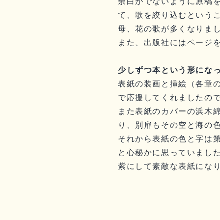
余白がでないように原稿
て、歌を絞り込むというこ
母、花の歌が多くなりま
また、出版社にはページ
少しずつ本という形にな
表紙の装画と挿絵（各章
で応援してくれましたの
また表紙のカバーの浜木
り、別扉もその空と海の
それから表紙の色と字は
と心秘かに思っていまし
紫にして素敵な表紙にな