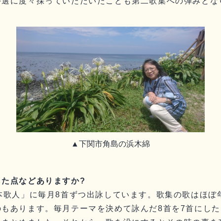
特選に度々採っていただいたことも第二歌集への弾みとな
▲下関市角島の浜木綿
た点などありますか?
本歌人」に毎月8首ずつ出詠しています。歌集の歌はほぼ
もあります。毎月テーマを決めて詠んだ8首を7首にした