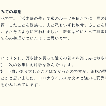
てみての感想
市花です。『浜木綿の夢』で私のルーツを孫たちに、母の
海葬）したことを親族に、夫と私もいずれ散骨することを
す。またそのように言われました。散骨は私にとって非常
とで心の整理がついたように思います。
庭いじりをし、万歩計を買って近くの花々を楽しみに散歩
笑）、次の歌集に向け歌を詠んでいます。
間後、下血があり大したことはなかったのですが、細胞が
ことかと思いました。コロナウイルスが次々と強力に変異
葉をかみしめています。