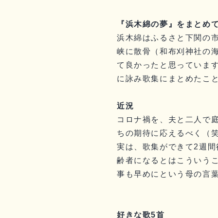
『浜木綿の夢』をまとめ
浜木綿はふるさと下関の
峡に散骨（和布刈神社の
て良かったと思っていま
に詠み歌集にまとめたこ
近況
コロナ禍を、夫と二人で
ちの期待に応えるべく（
実は、歌集ができて2週
齢者になるとはこういう
事も早めにという母の言
好きな歌5首