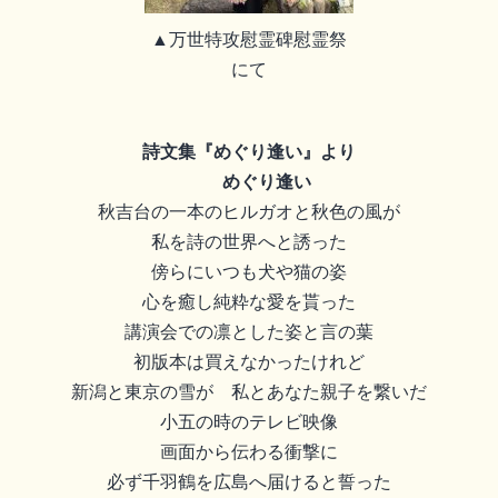
▲万世特攻慰霊碑慰霊祭
にて
詩文集
『めぐり逢い』より
めぐり逢い
秋吉台の一本のヒルガオと秋色の風が
私を詩の世界へと誘った
傍らにいつも犬や猫の姿
心を癒し純粋な愛を貰った
講演会での凛とした姿と言の葉
初版本は買えなかったけれど
新潟と東京の雪が 私とあなた親子を繋いだ
小五の時のテレビ映像
画面から伝わる衝撃に
必ず千羽鶴を広島へ届けると誓った