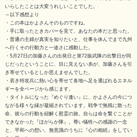
いらしたことは大変うれしいことでした。
～以下感想より
・この本はかよさんそのものですね。
・手に取ったときカバーを見て、あなたの本だと思った。
・普通の主婦が真実を知りたいと、仕事を休んでまで九州
へ行くその行動力と一途さに感動した。
・5月27日の加藤さんの出発日と第72振武隊の出撃日が同
じだったということに、目に見えない糸が、加藤さんを引
き寄せているとしか思えませんでした。
・若き特攻兵に熱い心を寄せて各地へ足を運ばれるエネル
ギーを全ページから感じます。
・タイトルになった『めぐり逢い』に、かよさんの今につ
ながる様々な縁が凝縮されています。戦争で無残に散った
命、彼らの行動を紐解く慰霊の旅。自らは命を繋ぐことが
できなかった『ほがらか隊』。尊い犠牲への感謝の一念
と、平和への想い。無意識のうちに『心の相続』をしてい