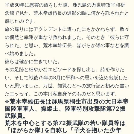
平成30年に慰霊の旅をした際、鹿児島の万世特攻平和祈
念館で見た、荒木幸雄伍長の遺影の瞳に何かを託されたと
感じたのです。
旅の帰りにはアクシデントに遭ったにもかかわらず、数々
の偶然と幸運が重なり救われました。そのとき「彼らに守
られた」と思い、荒木幸雄伍長、ほがらか隊の事などを調
べ始めました。
彼らは確かに生きていた。
その足跡と細やかなエピソードを探し出し、詩を作りた
い、そして戦後75年の8月に平和への思いを込め出版した
いと思いました。万世、知覧などへの旅行記と初めた書い
たエッセイ。この本は私自身そのものだと思います。
※荒木幸雄伍長は群馬県桐生市出身の大日本帝
国陸軍軍人、操縦士、陸軍特別攻撃隊第72振
武隊員。
荒木を中心とする第72振武隊の若い隊員等は
「ほがらか隊｣を自称し「子犬を抱いた少年