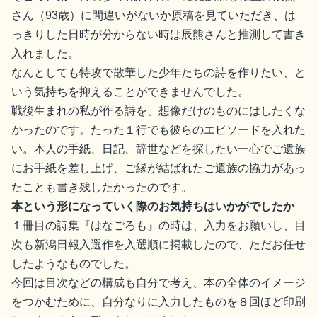
さん（93歳）に間違いがないか原稿を見ていただき、は
っきりした日時が分からない時は辰熊さんと推測して書き
入れました。
なんとしても特攻で散華した少年たちの詩を作りたい、と
いう気持ちを抑えることができませんでした。
戦後生まれの私が作る詩を、想像だけのものにはしたくな
かったのです。たった１行でも彼らのエピソードを入れた
い。本人の手紙、日記、辞世などを探したい一心でご遺族
にお手紙を差し上げ、ご縁が結ばれたご遺族の協力があっ
たことも書き残したかったのです。
本という形になっていく際のお気持ちはいかがでしたか
１冊目の詩集『はなごろも』の時は、入力をお願いし、目
次も新潟日報入選作を入選順に掲載したので、ただお任せ
したようなものでした。
今回は目次などの構成も自分で考え、本の全体のイメージ
をつかむために、自分なりに入力したものを８回ほど印刷