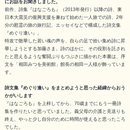
にお話をお聞きしました。
前作、詩集『はなごろも』（2013年発行）以降の詩、東
日本大震災の復興支援を兼ねて始めた一人旅での詩、2年
分の慰霊の旅の旅行記、エッセイなどで構成した詩文集
『めぐり逢い』。
特攻で散華した若い魂の声を、自らの足で拾い集め詩に昇
華しようとする加藤さま。詩のほかに、その役割を託され
たと思えるような奮闘ぶりもつぶさに描かれた本書は、序
文を「相田みつを美術館」館長の相田一人様が飾っていま
す。
詩文集
『めぐり逢い』をまとめようと思った経緯からおう
かがいします
『はなごろも』を上梓してから、70歳までにもう一冊詩
集を作りたいと思っていました。義父母の介護と見送りも
終え、やっと少し自分のために時間が使えると思ったころ
でした。