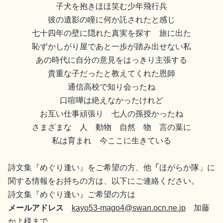
子犬を抱きほほ笑む少年飛行兵
彼の遺影の瞳に何か託されたと感じ
七十四年の壁に隠れた真実を探す 旅に出た
恥ずかしがり屋であと一歩が踏み出せない私
あの時代に自分の意見をはっきり主張する
貴重な子だったと教えてくれた恩師
通信高校で知り会ったね
口喧嘩は絶えなかったけれど
お互い仕事頑張り 七人の孫授かったね
さまざまな 人 動物 自然 物 言の葉に
私は育まれ 今ここに生きている
詩文集『めぐり逢い』をご希望の方、他
「
ほがらか隊」に
関する情報をお持ちの方は、以下にご連絡ください。
詩文集『めぐり逢い』ご希望の方は
メールアドレス
kayo53-mago4@swan.ocn.ne.jp
加藤
かよ様まで