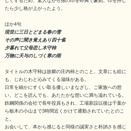
しくするため、素人ながら孫の印を即興で篆刻。印を押し
たら少し格が上がったよう。
ほか4句
現世に三日とどまる春の雪
その声に聞き覚えあり四十雀
夕暮れて父母恋し木守柿
万物に天与のしづく寒の雨
タイトルの木守柿は故郷の庄内柿とのこと。文章にも絵に
も、じわじわと沁みてくる滋味がある。
日常を細かにすくい取る優しいまなざし、ご家族への想
い。どこを読んでも、あたたかな想いに満ち溢れている。
鉄鋼関係の会社で長年役員もされ、工場新設以後は千葉か
ら栃木の小山まで3時間近くかけて通勤されていたとのこ
と。
お会いして、本から感じると同様の誠実さと朴訥さを感じ